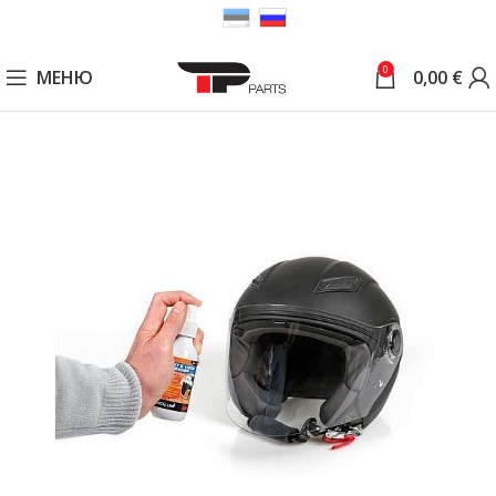
0
МЕНЮ
0,00
€