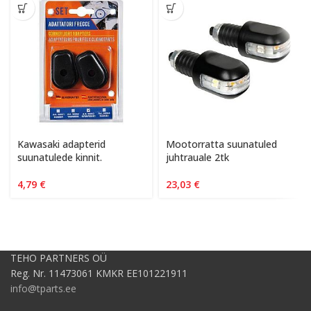
Kawasaki adapterid
Mootorratta suunatuled
suunatulede kinnit.
juhtrauale 2tk
4,79
€
23,03
€
TEHO PARTNERS OÜ
Reg. Nr. 11473061 KMKR EE101221911
info@tparts.ee