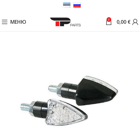
0
МЕНЮ
0,00
€