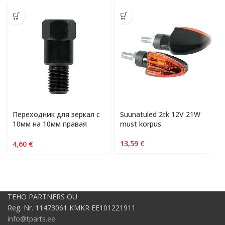
Переходник для зеркал с
Suunatuled 2tk 12V 21W
10мм на 10мм правая
must korpus
резьба
13,59
€
4,60
€
TEHO PARTNERS OÜ
Reg. Nr. 11473061 KMKR EE101221911
info@tparts.ee