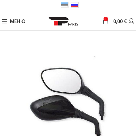
0
МЕНЮ
0,00
€