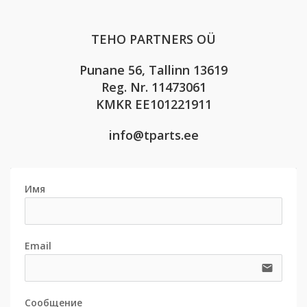
TEHO PARTNERS OÜ
Punane 56, Tallinn 13619
Reg. Nr. 11473061
KMKR EE101221911
info@tparts.ee
Имя
Email
email
Сообщение