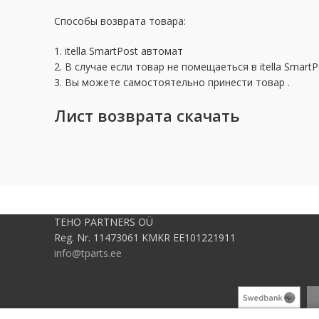
Способы возврата товара:
1. itella SmartPost автомат
2. В случае если товар не помещаеться в itella Smar
3. Вы можете самостоятельно принести товар .
Лист возврата скачать
TEHO PARTNERS OÜ
Reg. Nr. 11473061 KMKR EE101221911
info@tparts.ee