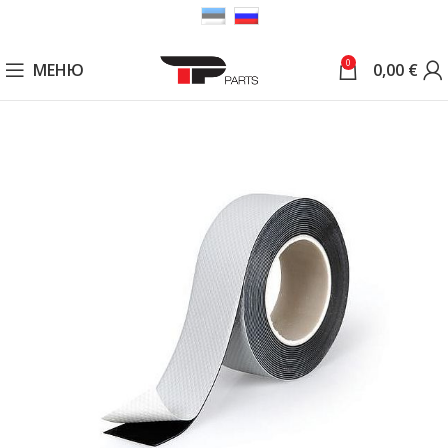
0
МЕНЮ
0,00
€