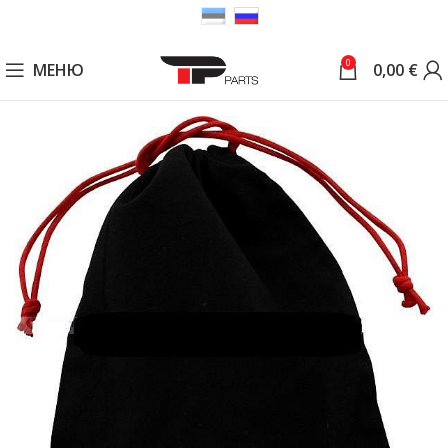
0
МЕНЮ
0,00
€