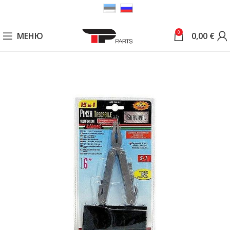
0
МЕНЮ
0,00
€