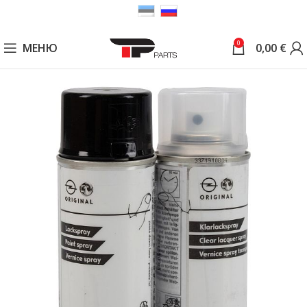
0
МЕНЮ
0,00
€