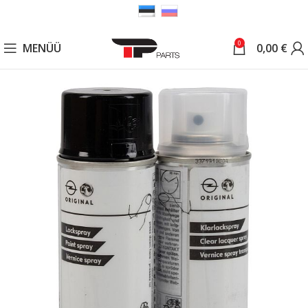
0
MENÜÜ
0,00
€