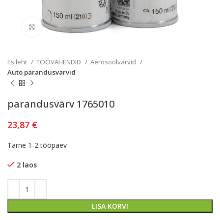
Kliki lülitamiseks
Esileht
TÖÖVAHENDID
Aerosoolvärvid
Auto parandusvärvid
parandusvärv 1765010
23,87
€
Tarne 1-2 tööpaev
2 laos
LISA KORVI