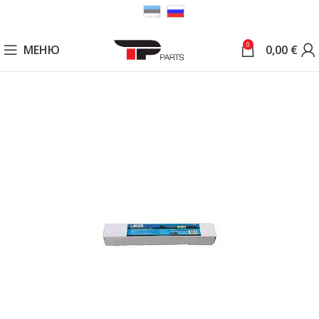
0
МЕНЮ
0,00
€