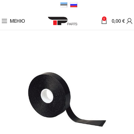
0
МЕНЮ
0,00
€