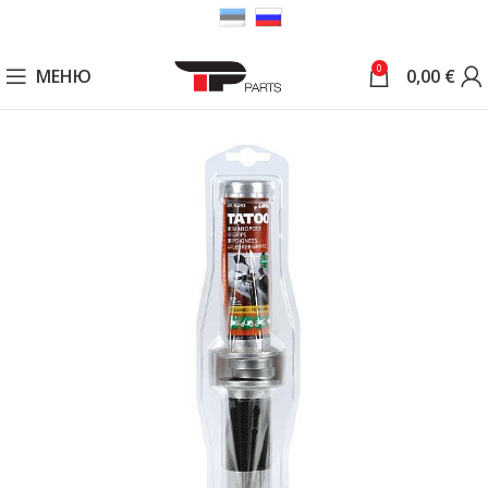
0
МЕНЮ
0,00
€