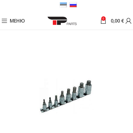
0
МЕНЮ
0,00
€