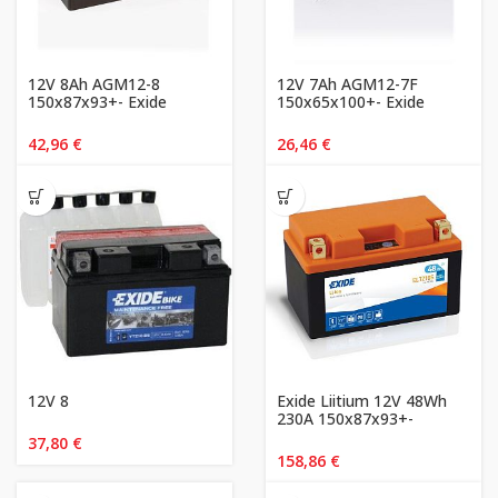
12V 8Ah AGM12-8
12V 7Ah AGM12-7F
150x87x93+- Exide
150x65x100+- Exide
42,96
€
26,46
€
12V 8
Exide Liitium 12V 48Wh
230A 150x87x93+-
37,80
€
158,86
€