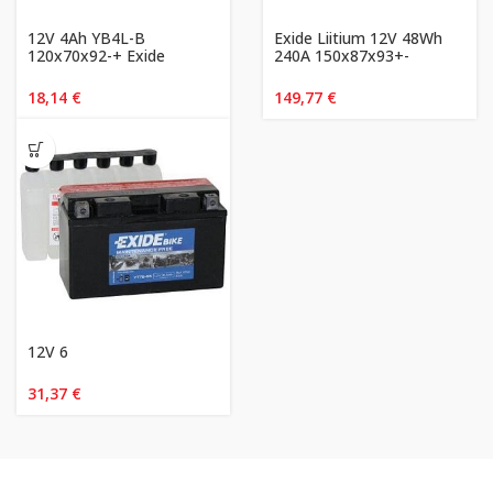
12V 4Ah YB4L-B
Exide Liitium 12V 48Wh
120x70x92-+ Exide
240A 150x87x93+-
18,14
€
149,77
€
12V 6
31,37
€