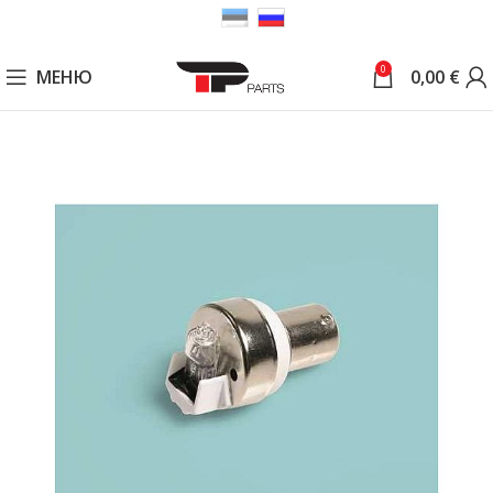
0
МЕНЮ
0,00
€