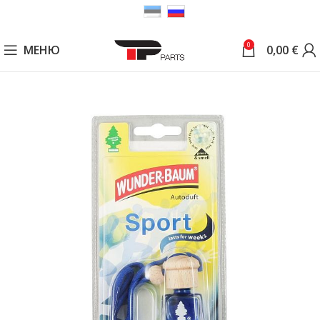
0
МЕНЮ
0,00
€