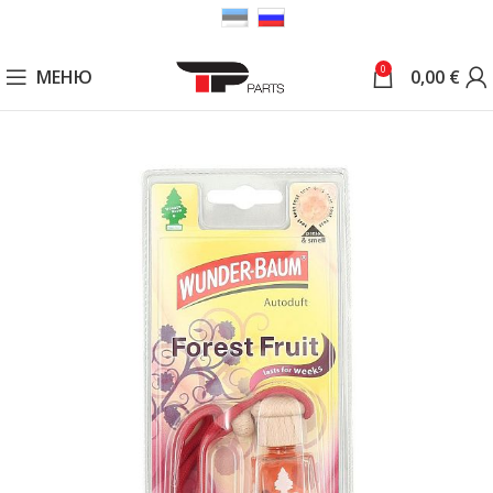
0
МЕНЮ
0,00
€