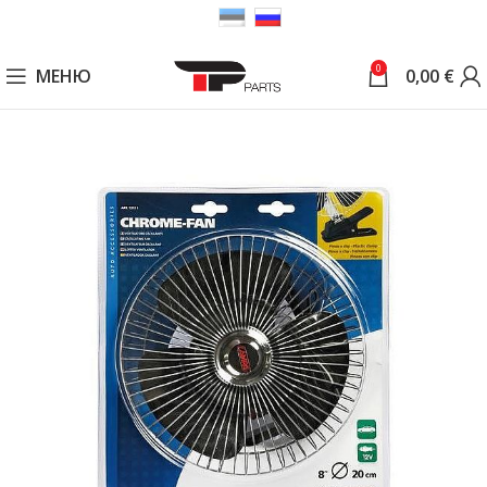
0
МЕНЮ
0,00
€