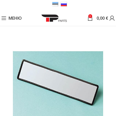
0
МЕНЮ
0,00
€