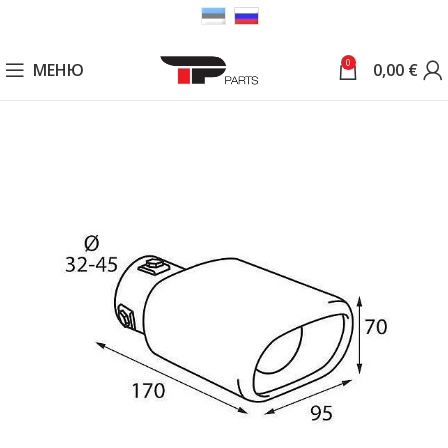
0
МЕНЮ
0,00
€