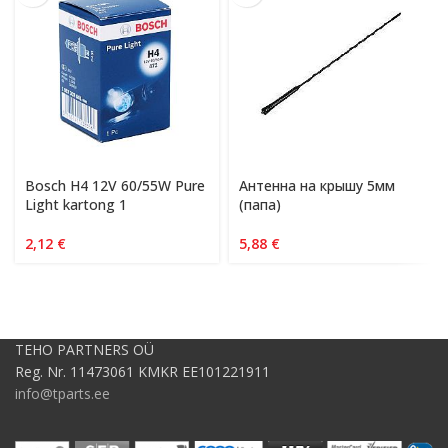
Bosch H4 12V 60/55W Pure
Антенна на крышу 5мм
Light kartong 1
(папа)
2,12
€
5,88
€
TEHO PARTNERS OÜ
Reg. Nr. 11473061 KMKR EE101221911
info@tparts.ee