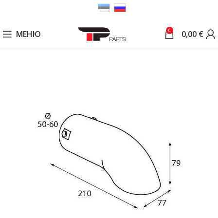
0
МЕНЮ
0,00
€