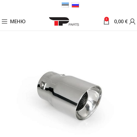
0
МЕНЮ
0,00
€