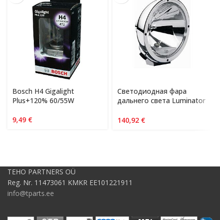
Bosch H4 Gigalight
Светодиодная фара
Plus+120% 60/55W
дальнего света Luminator
Chromium
9,49
€
140,92
€
TEHO PARTNERS OÜ
Reg. Nr. 11473061 KMKR EE101221911
info@tparts.ee