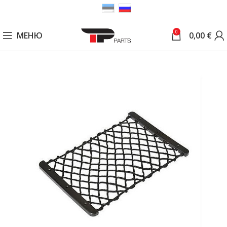
0
МЕНЮ
0,00
€