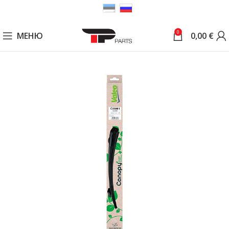
0
МЕНЮ
0,00
€