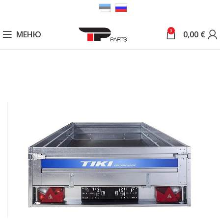
0
МЕНЮ
0,00
€