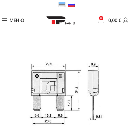
0
МЕНЮ
0,00
€