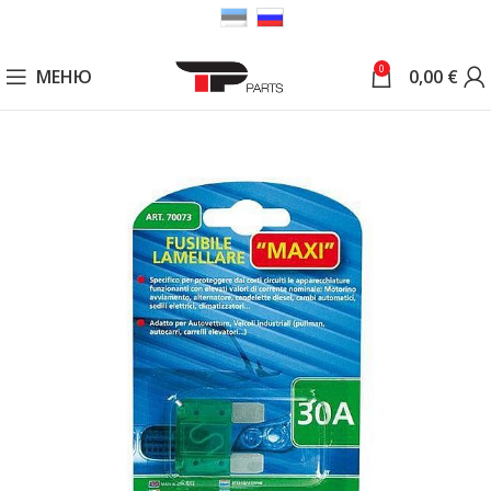
0
МЕНЮ
0,00
€