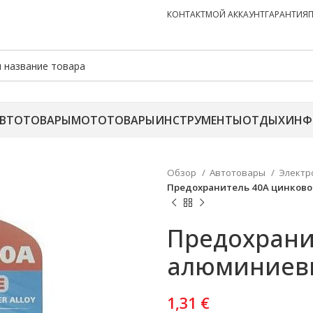
КОНТАКТ
МОЙ АККАУНТ
ГАРАНТИЯ
ВТОТОВАРЫ
МОТОТОВАРЫ
ИНСТРУМЕНТЫ
ОТДЫХ
ИНФ
Обзор
Автотовары
Электр
Предохранитель 40A цинков
Предохрани
алюминиев
1,31
€