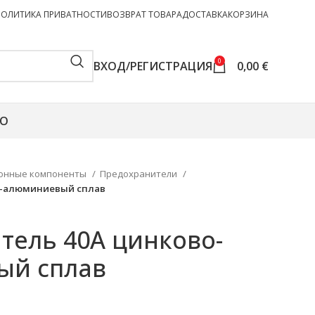
ПОЛИТИКА ПРИВАТНОСТИ
ВОЗВРАТ ТОВАРА
ДОСТАВКА
КОРЗИНА
0
ВХОД/РЕГИСТРАЦИЯ
0,00
€
О
онные компоненты
Предохранители
о-алюминиевый сплав
тель 40A цинково-
ый сплав