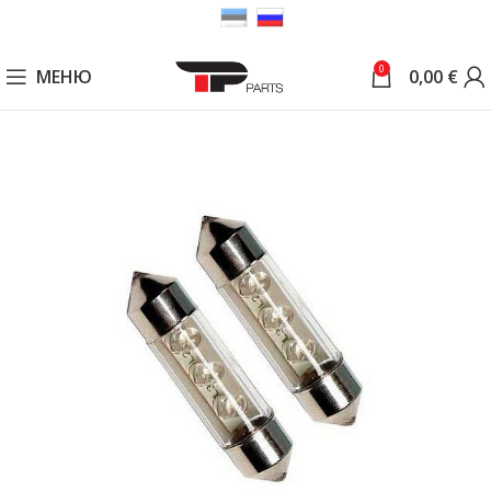
0
МЕНЮ
0,00
€