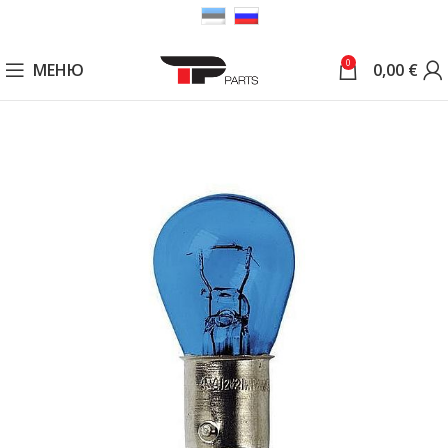
0
МЕНЮ
0,00
€