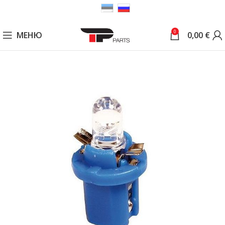
0
МЕНЮ
0,00
€