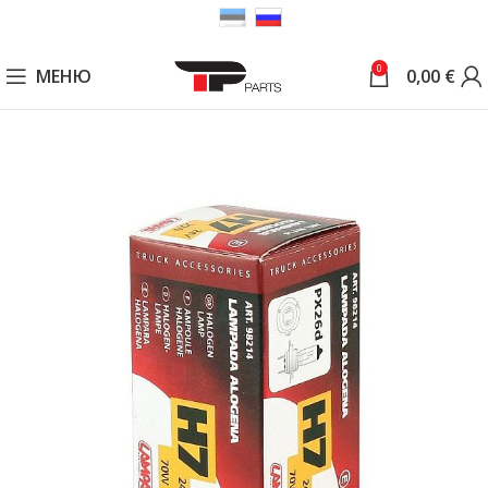
0
МЕНЮ
0,00
€