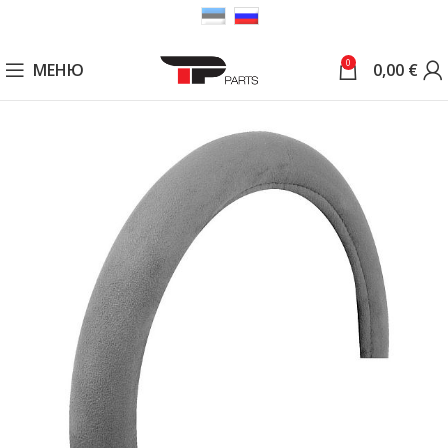
0
МЕНЮ
0,00
€