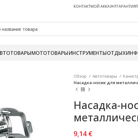
КОНТАКТ
МОЙ АККАУНТ
ГАРАНТИЯ
ВТОТОВАРЫ
МОТОТОВАРЫ
ИНСТРУМЕНТЫ
ОТДЫХ
ИНФ
Обзор
Автотовары
Канис
Насадка-носик для металлич
Насадка-нос
металличес
9,14
€