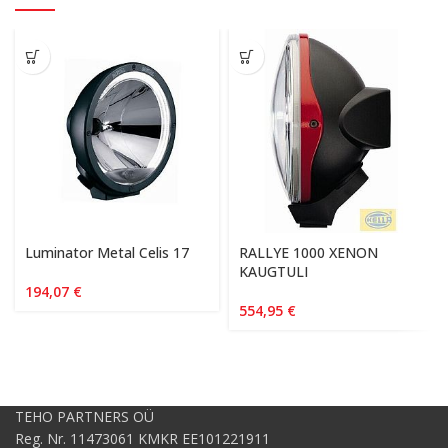
Luminator Metal Celis 17
RALLYE 1000 XENON
KAUGTULI
194,07
€
554,95
€
TEHO PARTNERS OÜ
Reg. Nr. 11473061 KMKR EE101221911