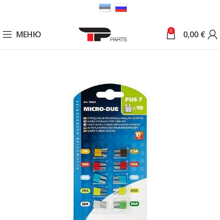
0
МЕНЮ
0,00
€