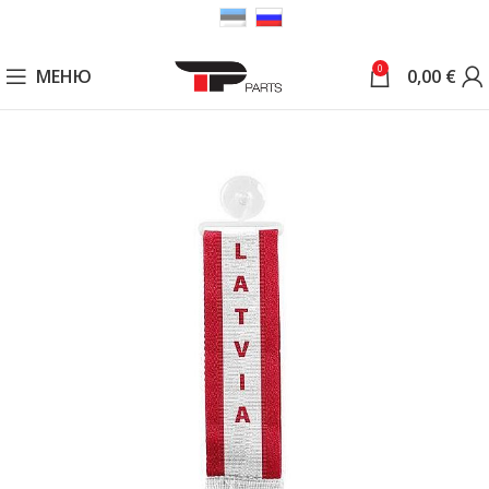
0
МЕНЮ
0,00
€