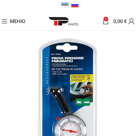
0
МЕНЮ
0,00
€