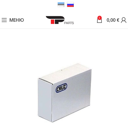
0
МЕНЮ
0,00
€