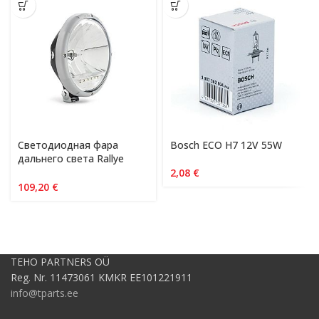
Светодиодная фара
Bosch ECO H7 12V 55W
дальнего света Rallye
3003
2,08
€
109,20
€
TEHO PARTNERS OÜ
Reg. Nr. 11473061 KMKR EE101221911
info@tparts.ee