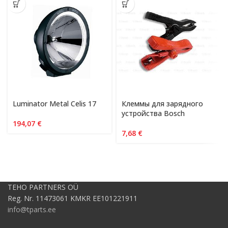
Luminator Metal Celis 17
Клеммы для зарядного
устройства Bosch
194,07
€
7,68
€
TEHO PARTNERS OÜ
Reg. Nr. 11473061 KMKR EE101221911
info@tparts.ee