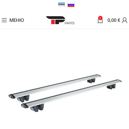
0
МЕНЮ
0,00
€