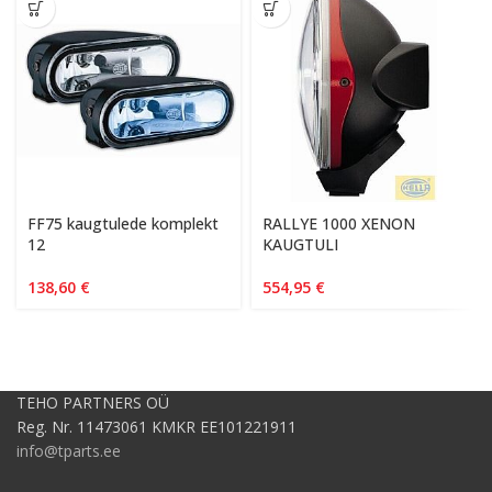
FF75 kaugtulede komplekt
RALLYE 1000 XENON
12
KAUGTULI
138,60
€
554,95
€
TEHO PARTNERS OÜ
Reg. Nr. 11473061 KMKR EE101221911
info@tparts.ee