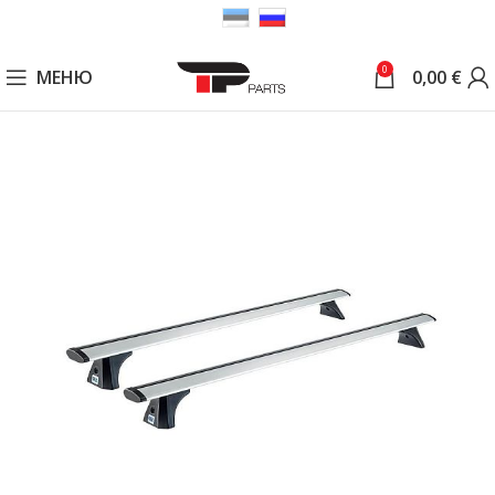
0
МЕНЮ
0,00
€