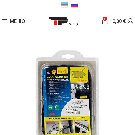
0
МЕНЮ
0,00
€