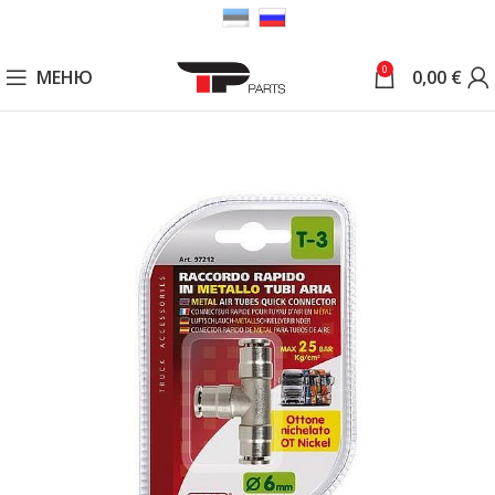
0
МЕНЮ
0,00
€