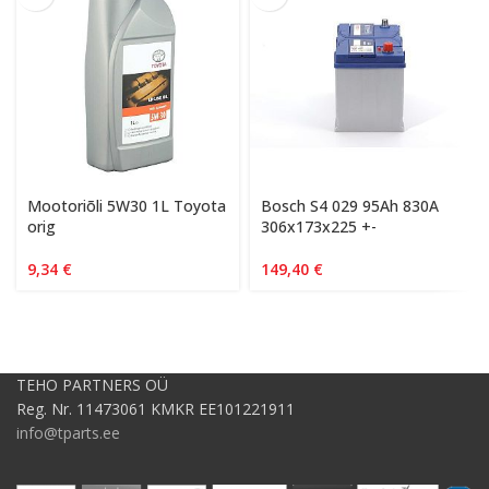
Mootoriõli 5W30 1L Toyota
Bosch S4 029 95Ah 830A
orig
306x173x225 +-
9,34
€
149,40
€
TEHO PARTNERS OÜ
Reg. Nr. 11473061 KMKR EE101221911
info@tparts.ee