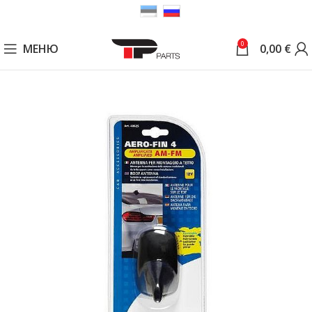
0
МЕНЮ
0,00
€