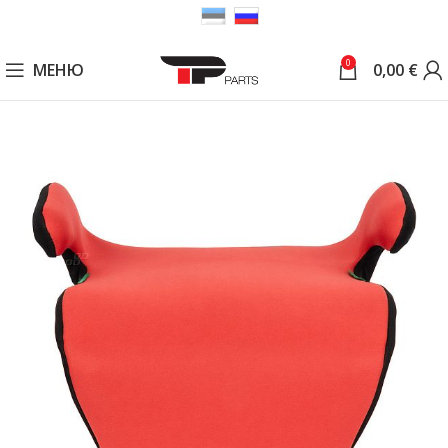
0
МЕНЮ
0,00
€