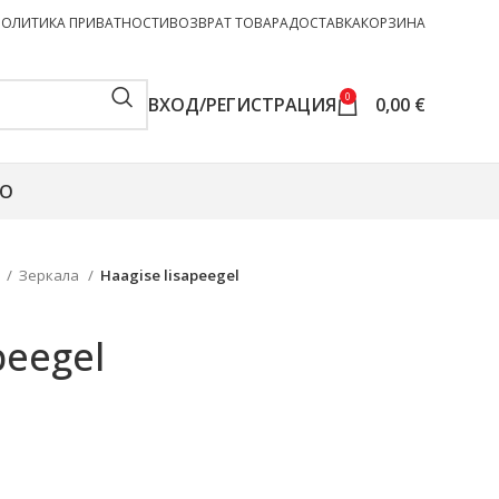
ПОЛИТИКА ПРИВАТНОСТИ
ВОЗВРАТ ТОВАРА
ДОСТАВКА
КОРЗИНА
0
ВХОД/РЕГИСТРАЦИЯ
0,00
€
О
г
Зеркала
Haagise lisapeegel
peegel