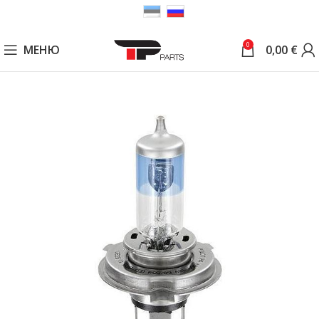
0
МЕНЮ
0,00
€