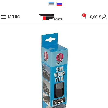
0
МЕНЮ
0,00
€