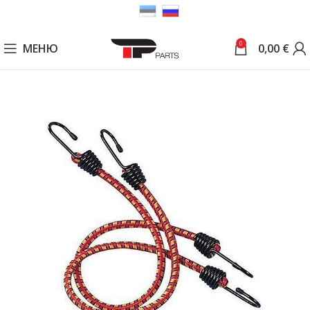
0
МЕНЮ
0,00
€