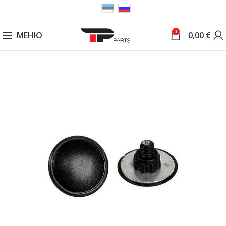
0
МЕНЮ
0,00
€